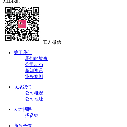
关注我们
官方微信
关于我们
我们的故事
公司动态
新闻资讯
业务案例
联系我们
公司概况
公司地址
人才招聘
招贤纳士
商务合作